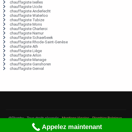
chauffagiste Ixelles
chauffagiste Uccle
chauffagiste Anderlecht
chauffagiste Waterloo
chauffagiste Tubize
chauffagiste Mons
chauffagiste Charleroi
chauffagiste Namur
chauffagiste Schaerbeek
chauffagiste Rhode-Saint-Genèse
chauffagiste Ath
chauffagiste Liège
chauffagiste Arlon
chauffagiste Manage
chauffagiste Ganshoren
chauffagiste Genval
@Plomby - Tous droits réservés -
Mentions légales
-
Plombier Belgique
-
Débouchage Belgique
-
Détection fuite eau Belgique
Appelez maintenant