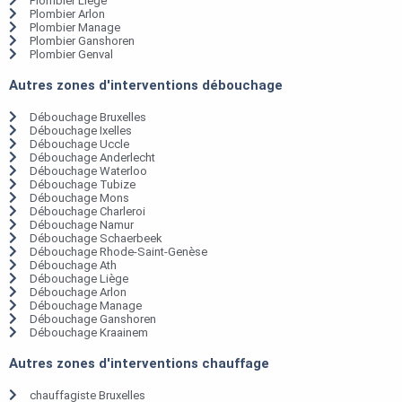
Plombier Liège
Plombier Arlon
Plombier Manage
Plombier Ganshoren
Plombier Genval
Autres zones d'interventions débouchage
Débouchage Bruxelles
Débouchage Ixelles
Débouchage Uccle
Débouchage Anderlecht
Débouchage Waterloo
Débouchage Tubize
Débouchage Mons
Débouchage Charleroi
Débouchage Namur
Débouchage Schaerbeek
Débouchage Rhode-Saint-Genèse
Débouchage Ath
Débouchage Liège
Débouchage Arlon
Débouchage Manage
Débouchage Ganshoren
Débouchage Kraainem
Autres zones d'interventions chauffage
chauffagiste Bruxelles