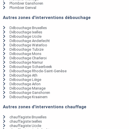
Plombier Ganshoren
Plombier Genval
Autres zones d'interventions débouchage
Débouchage Bruxelles
Débouchage Ixelles
Débouchage Uccle
Débouchage Anderlecht
Débouchage Waterloo
Débouchage Tubize
Débouchage Mons
Débouchage Charleroi
Débouchage Namur
Débouchage Schaerbeek
Débouchage Rhode-Saint-Genèse
Débouchage Ath
Débouchage Liège
Débouchage Arlon
Débouchage Manage
Débouchage Ganshoren
Débouchage Kraainem
Autres zones d'interventions chauffage
chauffagiste Bruxelles
chauffagiste Ixelles
chauffagiste Uccle