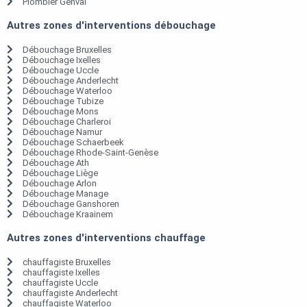
Plombier Genval
Autres zones d'interventions débouchage
Débouchage Bruxelles
Débouchage Ixelles
Débouchage Uccle
Débouchage Anderlecht
Débouchage Waterloo
Débouchage Tubize
Débouchage Mons
Débouchage Charleroi
Débouchage Namur
Débouchage Schaerbeek
Débouchage Rhode-Saint-Genèse
Débouchage Ath
Débouchage Liège
Débouchage Arlon
Débouchage Manage
Débouchage Ganshoren
Débouchage Kraainem
Autres zones d'interventions chauffage
chauffagiste Bruxelles
chauffagiste Ixelles
chauffagiste Uccle
chauffagiste Anderlecht
chauffagiste Waterloo