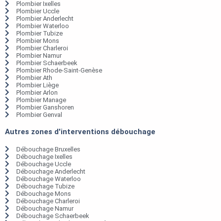
Plombier Ixelles
Plombier Uccle
Plombier Anderlecht
Plombier Waterloo
Plombier Tubize
Plombier Mons
Plombier Charleroi
Plombier Namur
Plombier Schaerbeek
Plombier Rhode-Saint-Genèse
Plombier Ath
Plombier Liège
Plombier Arlon
Plombier Manage
Plombier Ganshoren
Plombier Genval
Autres zones d'interventions débouchage
Débouchage Bruxelles
Débouchage Ixelles
Débouchage Uccle
Débouchage Anderlecht
Débouchage Waterloo
Débouchage Tubize
Débouchage Mons
Débouchage Charleroi
Débouchage Namur
Débouchage Schaerbeek