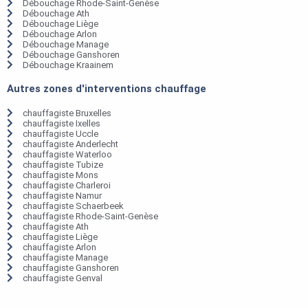
Débouchage Rhode-Saint-Genèse
Débouchage Ath
Débouchage Liège
Débouchage Arlon
Débouchage Manage
Débouchage Ganshoren
Débouchage Kraainem
Autres zones d'interventions chauffage
chauffagiste Bruxelles
chauffagiste Ixelles
chauffagiste Uccle
chauffagiste Anderlecht
chauffagiste Waterloo
chauffagiste Tubize
chauffagiste Mons
chauffagiste Charleroi
chauffagiste Namur
chauffagiste Schaerbeek
chauffagiste Rhode-Saint-Genèse
chauffagiste Ath
chauffagiste Liège
chauffagiste Arlon
chauffagiste Manage
chauffagiste Ganshoren
chauffagiste Genval