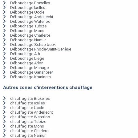
Débouchage Bruxelles
Débouchage Ixelles
Débouchage Uccle
Débouchage Anderlecht
Débouchage Waterloo
Débouchage Tubize
Débouchage Mons
Débouchage Charleroi
Débouchage Namur
Débouchage Schaerbeek
Débouchage Rhode-Saint-Genèse
Débouchage Ath
Débouchage Liège
Débouchage Arlon
Débouchage Manage
Débouchage Ganshoren
Débouchage Kraainem
Autres zones d'interventions chauffage
chauffagiste Bruxelles
chauffagiste Ixelles
chauffagiste Uccle
chauffagiste Anderlecht
chauffagiste Waterloo
chauffagiste Tubize
chauffagiste Mons
chauffagiste Charleroi
chauffagiste Namur