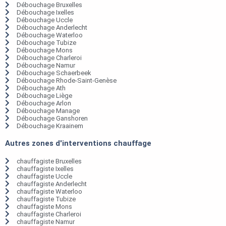
Débouchage Bruxelles
Débouchage Ixelles
Débouchage Uccle
Débouchage Anderlecht
Débouchage Waterloo
Débouchage Tubize
Débouchage Mons
Débouchage Charleroi
Débouchage Namur
Débouchage Schaerbeek
Débouchage Rhode-Saint-Genèse
Débouchage Ath
Débouchage Liège
Débouchage Arlon
Débouchage Manage
Débouchage Ganshoren
Débouchage Kraainem
Autres zones d'interventions chauffage
chauffagiste Bruxelles
chauffagiste Ixelles
chauffagiste Uccle
chauffagiste Anderlecht
chauffagiste Waterloo
chauffagiste Tubize
chauffagiste Mons
chauffagiste Charleroi
chauffagiste Namur