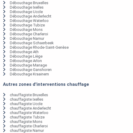
Débouchage Bruxelles
Débouchage Ixelles
Débouchage Uccle
Débouchage Anderlecht
Débouchage Waterloo
Débouchage Tubize
Débouchage Mons
Débouchage Charleroi
Débouchage Namur
Débouchage Schaerbeek
Débouchage Rhode-Saint-Genèse
Débouchage Ath
Débouchage Liège
Débouchage Arlon
Débouchage Manage
Débouchage Ganshoren
Débouchage Kraainem
Autres zones d'interventions chauffage
chauffagiste Bruxelles
chauffagiste Ixelles
chauffagiste Uccle
chauffagiste Anderlecht
chauffagiste Waterloo
chauffagiste Tubize
chauffagiste Mons
chauffagiste Charleroi
chauffagiste Namur