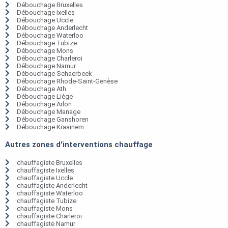
Débouchage Bruxelles
Débouchage Ixelles
Débouchage Uccle
Débouchage Anderlecht
Débouchage Waterloo
Débouchage Tubize
Débouchage Mons
Débouchage Charleroi
Débouchage Namur
Débouchage Schaerbeek
Débouchage Rhode-Saint-Genèse
Débouchage Ath
Débouchage Liège
Débouchage Arlon
Débouchage Manage
Débouchage Ganshoren
Débouchage Kraainem
Autres zones d'interventions chauffage
chauffagiste Bruxelles
chauffagiste Ixelles
chauffagiste Uccle
chauffagiste Anderlecht
chauffagiste Waterloo
chauffagiste Tubize
chauffagiste Mons
chauffagiste Charleroi
chauffagiste Namur