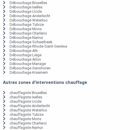
Débouchage Bruxelles
Débouchage Ixelles
Débouchage Uccle
Débouchage Anderlecht
Débouchage Waterloo
Débouchage Tubize
Débouchage Mons
Débouchage Charleroi
Débouchage Namur
Débouchage Schaerbeek
Débouchage Rhode-Saint-Genèse
Débouchage Ath
Débouchage Liège
Débouchage Arlon
Débouchage Manage
Débouchage Ganshoren
Débouchage Kraainem
Autres zones d'interventions chauffage
chauffagiste Bruxelles
chauffagiste Ixelles
chauffagiste Uccle
chauffagiste Anderlecht
chauffagiste Waterloo
chauffagiste Tubize
chauffagiste Mons
chauffagiste Charleroi
chauffagiste Namur