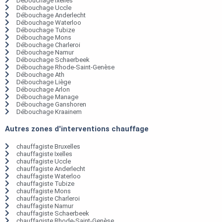
Débouchage Ixelles
Débouchage Uccle
Débouchage Anderlecht
Débouchage Waterloo
Débouchage Tubize
Débouchage Mons
Débouchage Charleroi
Débouchage Namur
Débouchage Schaerbeek
Débouchage Rhode-Saint-Genèse
Débouchage Ath
Débouchage Liège
Débouchage Arlon
Débouchage Manage
Débouchage Ganshoren
Débouchage Kraainem
Autres zones d'interventions chauffage
chauffagiste Bruxelles
chauffagiste Ixelles
chauffagiste Uccle
chauffagiste Anderlecht
chauffagiste Waterloo
chauffagiste Tubize
chauffagiste Mons
chauffagiste Charleroi
chauffagiste Namur
chauffagiste Schaerbeek
chauffagiste Rhode-Saint-Genèse