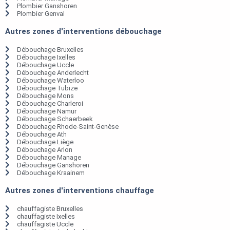
Plombier Ganshoren
Plombier Genval
Autres zones d'interventions débouchage
Débouchage Bruxelles
Débouchage Ixelles
Débouchage Uccle
Débouchage Anderlecht
Débouchage Waterloo
Débouchage Tubize
Débouchage Mons
Débouchage Charleroi
Débouchage Namur
Débouchage Schaerbeek
Débouchage Rhode-Saint-Genèse
Débouchage Ath
Débouchage Liège
Débouchage Arlon
Débouchage Manage
Débouchage Ganshoren
Débouchage Kraainem
Autres zones d'interventions chauffage
chauffagiste Bruxelles
chauffagiste Ixelles
chauffagiste Uccle