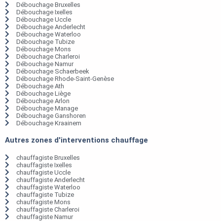
Débouchage Bruxelles
Débouchage Ixelles
Débouchage Uccle
Débouchage Anderlecht
Débouchage Waterloo
Débouchage Tubize
Débouchage Mons
Débouchage Charleroi
Débouchage Namur
Débouchage Schaerbeek
Débouchage Rhode-Saint-Genèse
Débouchage Ath
Débouchage Liège
Débouchage Arlon
Débouchage Manage
Débouchage Ganshoren
Débouchage Kraainem
Autres zones d'interventions chauffage
chauffagiste Bruxelles
chauffagiste Ixelles
chauffagiste Uccle
chauffagiste Anderlecht
chauffagiste Waterloo
chauffagiste Tubize
chauffagiste Mons
chauffagiste Charleroi
chauffagiste Namur