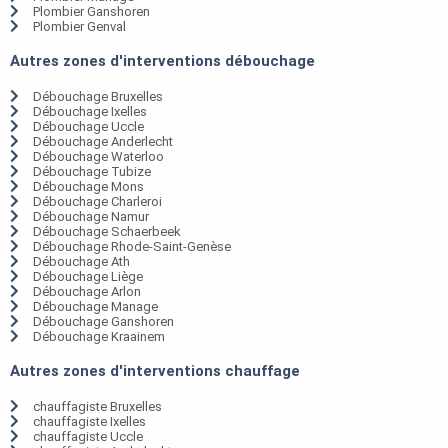
Plombier Ganshoren
Plombier Genval
Autres zones d'interventions débouchage
Débouchage Bruxelles
Débouchage Ixelles
Débouchage Uccle
Débouchage Anderlecht
Débouchage Waterloo
Débouchage Tubize
Débouchage Mons
Débouchage Charleroi
Débouchage Namur
Débouchage Schaerbeek
Débouchage Rhode-Saint-Genèse
Débouchage Ath
Débouchage Liège
Débouchage Arlon
Débouchage Manage
Débouchage Ganshoren
Débouchage Kraainem
Autres zones d'interventions chauffage
chauffagiste Bruxelles
chauffagiste Ixelles
chauffagiste Uccle