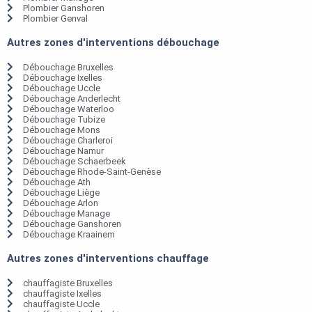
Plombier Ganshoren
Plombier Genval
Autres zones d'interventions débouchage
Débouchage Bruxelles
Débouchage Ixelles
Débouchage Uccle
Débouchage Anderlecht
Débouchage Waterloo
Débouchage Tubize
Débouchage Mons
Débouchage Charleroi
Débouchage Namur
Débouchage Schaerbeek
Débouchage Rhode-Saint-Genèse
Débouchage Ath
Débouchage Liège
Débouchage Arlon
Débouchage Manage
Débouchage Ganshoren
Débouchage Kraainem
Autres zones d'interventions chauffage
chauffagiste Bruxelles
chauffagiste Ixelles
chauffagiste Uccle