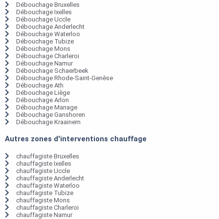
Débouchage Bruxelles
Débouchage Ixelles
Débouchage Uccle
Débouchage Anderlecht
Débouchage Waterloo
Débouchage Tubize
Débouchage Mons
Débouchage Charleroi
Débouchage Namur
Débouchage Schaerbeek
Débouchage Rhode-Saint-Genèse
Débouchage Ath
Débouchage Liège
Débouchage Arlon
Débouchage Manage
Débouchage Ganshoren
Débouchage Kraainem
Autres zones d'interventions chauffage
chauffagiste Bruxelles
chauffagiste Ixelles
chauffagiste Uccle
chauffagiste Anderlecht
chauffagiste Waterloo
chauffagiste Tubize
chauffagiste Mons
chauffagiste Charleroi
chauffagiste Namur