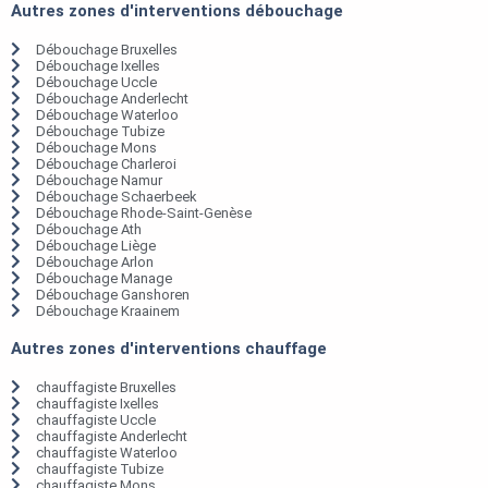
Autres zones d'interventions débouchage
Débouchage Bruxelles
Débouchage Ixelles
Débouchage Uccle
Débouchage Anderlecht
Débouchage Waterloo
Débouchage Tubize
Débouchage Mons
Débouchage Charleroi
Débouchage Namur
Débouchage Schaerbeek
Débouchage Rhode-Saint-Genèse
Débouchage Ath
Débouchage Liège
Débouchage Arlon
Débouchage Manage
Débouchage Ganshoren
Débouchage Kraainem
Autres zones d'interventions chauffage
chauffagiste Bruxelles
chauffagiste Ixelles
chauffagiste Uccle
chauffagiste Anderlecht
chauffagiste Waterloo
chauffagiste Tubize
chauffagiste Mons