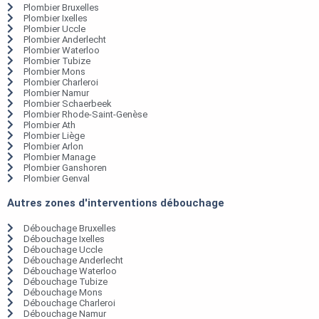
Plombier Bruxelles
Plombier Ixelles
Plombier Uccle
Plombier Anderlecht
Plombier Waterloo
Plombier Tubize
Plombier Mons
Plombier Charleroi
Plombier Namur
Plombier Schaerbeek
Plombier Rhode-Saint-Genèse
Plombier Ath
Plombier Liège
Plombier Arlon
Plombier Manage
Plombier Ganshoren
Plombier Genval
Autres zones d'interventions débouchage
Débouchage Bruxelles
Débouchage Ixelles
Débouchage Uccle
Débouchage Anderlecht
Débouchage Waterloo
Débouchage Tubize
Débouchage Mons
Débouchage Charleroi
Débouchage Namur