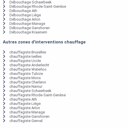
Débouchage Schaerbeek
Débouchage Rhode-Saint-Genèse
Débouchage Ath
Débouchage Liège
Débouchage Arlon
Débouchage Manage
Débouchage Ganshoren
Débouchage Kraainem
Autres zones d'interventions chauffage
chauffagiste Bruxelles
chauffagiste Ixelles
chauffagiste Uccle
chauffagiste Anderlecht
chauffagiste Waterloo
chauffagiste Tubize
chauffagiste Mons
chauffagiste Charleroi
chauffagiste Namur
chauffagiste Schaerbeek
chauffagiste Rhode-Saint-Genèse
chauffagiste Ath
chauffagiste Liège
chauffagiste Arlon
chauffagiste Manage
chauffagiste Ganshoren
chauffagiste Genval