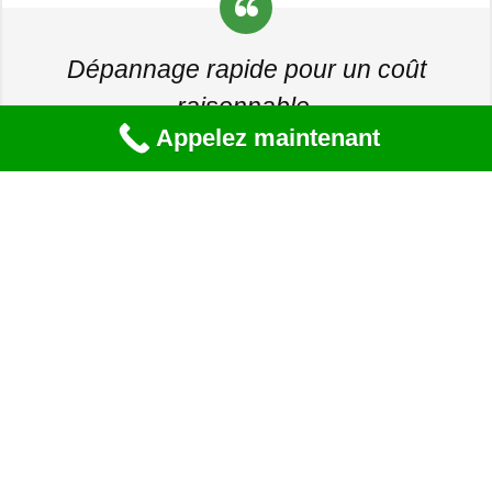
Dépannage rapide pour un coût
raisonnable.
Appelez maintenant
Bertrand G
Besoin d'un devis ou
informations ?
Veuillez à bien remplir le formulaire ci-dessous, un
plombier qualifié traitera votre demande immédiatement.