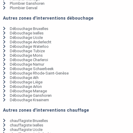
Plombier Ganshoren
Plombier Genval
Autres zones d'interventions débouchage
Débouchage Bruxelles
Débouchage Ixelles
Débouchage Uccle
Débouchage Anderlecht
Débouchage Waterloo
Débouchage Tubize
Débouchage Mons
Débouchage Charleroi
Débouchage Namur
Débouchage Schaerbeek
Débouchage Rhode-Saint-Genèse
Débouchage Ath
Débouchage Liège
Débouchage Arlon
Débouchage Manage
Débouchage Ganshoren
Débouchage Kraainem
Autres zones d'interventions chauffage
chauffagiste Bruxelles
chauffagiste Ixelles
chauffagiste Uccle