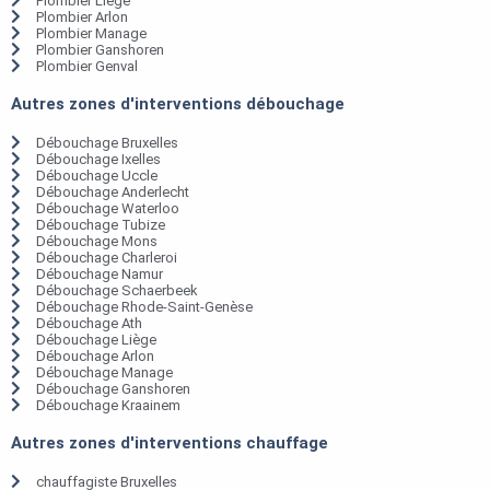
Plombier Liège
Plombier Arlon
Plombier Manage
Plombier Ganshoren
Plombier Genval
Autres zones d'interventions débouchage
Débouchage Bruxelles
Débouchage Ixelles
Débouchage Uccle
Débouchage Anderlecht
Débouchage Waterloo
Débouchage Tubize
Débouchage Mons
Débouchage Charleroi
Débouchage Namur
Débouchage Schaerbeek
Débouchage Rhode-Saint-Genèse
Débouchage Ath
Débouchage Liège
Débouchage Arlon
Débouchage Manage
Débouchage Ganshoren
Débouchage Kraainem
Autres zones d'interventions chauffage
chauffagiste Bruxelles