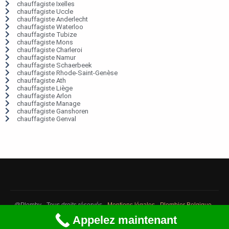
chauffagiste Ixelles
chauffagiste Uccle
chauffagiste Anderlecht
chauffagiste Waterloo
chauffagiste Tubize
chauffagiste Mons
chauffagiste Charleroi
chauffagiste Namur
chauffagiste Schaerbeek
chauffagiste Rhode-Saint-Genèse
chauffagiste Ath
chauffagiste Liège
chauffagiste Arlon
chauffagiste Manage
chauffagiste Ganshoren
chauffagiste Genval
@Plomby - Tous droits réservés -
Mentions légales
-
Plombier Belgique
-
Débouchage Belgique
-
Détection fuite eau Belgique
Appelez maintenant