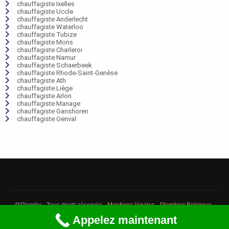
chauffagiste Ixelles
chauffagiste Uccle
chauffagiste Anderlecht
chauffagiste Waterloo
chauffagiste Tubize
chauffagiste Mons
chauffagiste Charleroi
chauffagiste Namur
chauffagiste Schaerbeek
chauffagiste Rhode-Saint-Genèse
chauffagiste Ath
chauffagiste Liège
chauffagiste Arlon
chauffagiste Manage
chauffagiste Ganshoren
chauffagiste Genval
@Plomby - Tous droits réservés -
Mentions légales
-
Plombier Belgique
-
Débouchage Belgique
-
Détection fuite eau Belgique
Appelez maintenant