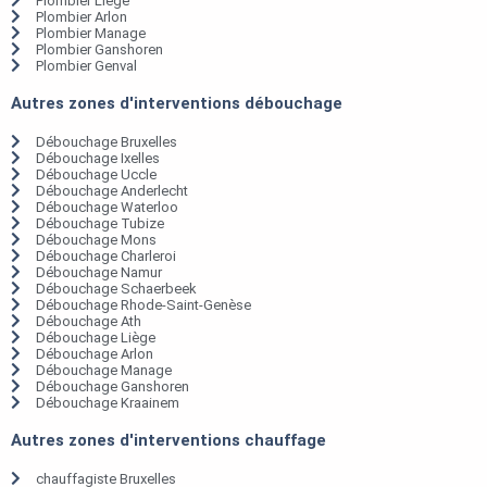
Plombier Liège
Plombier Arlon
Plombier Manage
Plombier Ganshoren
Plombier Genval
Autres zones d'interventions débouchage
Débouchage Bruxelles
Débouchage Ixelles
Débouchage Uccle
Débouchage Anderlecht
Débouchage Waterloo
Débouchage Tubize
Débouchage Mons
Débouchage Charleroi
Débouchage Namur
Débouchage Schaerbeek
Débouchage Rhode-Saint-Genèse
Débouchage Ath
Débouchage Liège
Débouchage Arlon
Débouchage Manage
Débouchage Ganshoren
Débouchage Kraainem
Autres zones d'interventions chauffage
chauffagiste Bruxelles