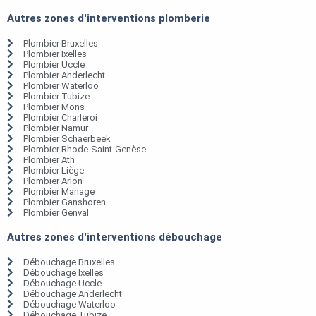
Autres zones d'interventions plomberie
Plombier Bruxelles
Plombier Ixelles
Plombier Uccle
Plombier Anderlecht
Plombier Waterloo
Plombier Tubize
Plombier Mons
Plombier Charleroi
Plombier Namur
Plombier Schaerbeek
Plombier Rhode-Saint-Genèse
Plombier Ath
Plombier Liège
Plombier Arlon
Plombier Manage
Plombier Ganshoren
Plombier Genval
Autres zones d'interventions débouchage
Débouchage Bruxelles
Débouchage Ixelles
Débouchage Uccle
Débouchage Anderlecht
Débouchage Waterloo
Débouchage Tubize