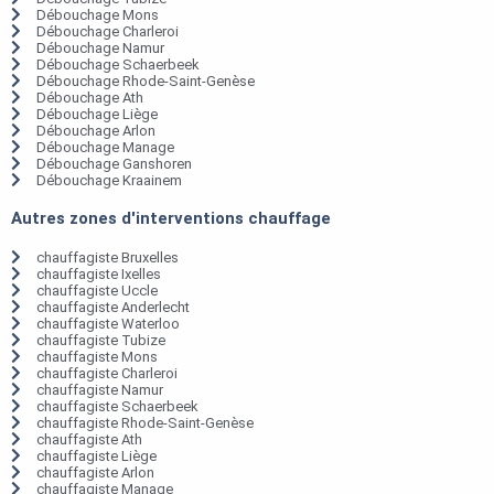
Débouchage Mons
Débouchage Charleroi
Débouchage Namur
Débouchage Schaerbeek
Débouchage Rhode-Saint-Genèse
Débouchage Ath
Débouchage Liège
Débouchage Arlon
Débouchage Manage
Débouchage Ganshoren
Débouchage Kraainem
Autres zones d'interventions chauffage
chauffagiste Bruxelles
chauffagiste Ixelles
chauffagiste Uccle
chauffagiste Anderlecht
chauffagiste Waterloo
chauffagiste Tubize
chauffagiste Mons
chauffagiste Charleroi
chauffagiste Namur
chauffagiste Schaerbeek
chauffagiste Rhode-Saint-Genèse
chauffagiste Ath
chauffagiste Liège
chauffagiste Arlon
chauffagiste Manage