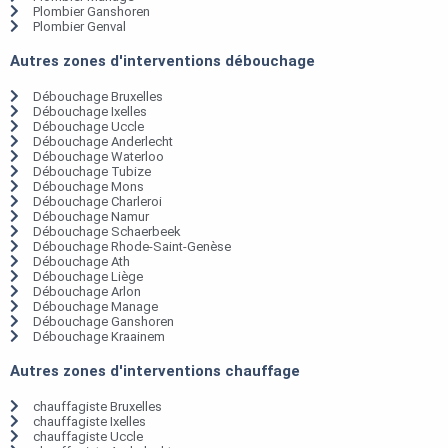
Plombier Ganshoren
Plombier Genval
Autres zones d'interventions débouchage
Débouchage Bruxelles
Débouchage Ixelles
Débouchage Uccle
Débouchage Anderlecht
Débouchage Waterloo
Débouchage Tubize
Débouchage Mons
Débouchage Charleroi
Débouchage Namur
Débouchage Schaerbeek
Débouchage Rhode-Saint-Genèse
Débouchage Ath
Débouchage Liège
Débouchage Arlon
Débouchage Manage
Débouchage Ganshoren
Débouchage Kraainem
Autres zones d'interventions chauffage
chauffagiste Bruxelles
chauffagiste Ixelles
chauffagiste Uccle