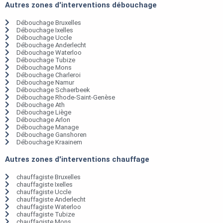
Autres zones d'interventions débouchage
Débouchage Bruxelles
Débouchage Ixelles
Débouchage Uccle
Débouchage Anderlecht
Débouchage Waterloo
Débouchage Tubize
Débouchage Mons
Débouchage Charleroi
Débouchage Namur
Débouchage Schaerbeek
Débouchage Rhode-Saint-Genèse
Débouchage Ath
Débouchage Liège
Débouchage Arlon
Débouchage Manage
Débouchage Ganshoren
Débouchage Kraainem
Autres zones d'interventions chauffage
chauffagiste Bruxelles
chauffagiste Ixelles
chauffagiste Uccle
chauffagiste Anderlecht
chauffagiste Waterloo
chauffagiste Tubize
chauffagiste Mons