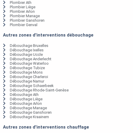
Plombier Ath
Plombier Liège
Plombier Arlon
Plombier Manage
Plombier Ganshoren
Plombier Genval
Autres zones d'interventions débouchage
Débouchage Bruxelles
Débouchage Ixelles
Débouchage Uccle
Débouchage Anderlecht
Débouchage Waterloo
Débouchage Tubize
Débouchage Mons
Débouchage Charleroi
Débouchage Namur
Débouchage Schaerbeek
Débouchage Rhode-Saint-Genèse
Débouchage Ath
Débouchage Liège
Débouchage Arlon
Débouchage Manage
Débouchage Ganshoren
Débouchage Kraainem
Autres zones d'interventions chauffage