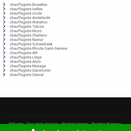
chauffagiste Bruxelles
chauffagiste Ixelles
chauffagiste Uccle
chauffagiste Anderlecht
chauffagiste Waterloo
chauffagiste Tubize
chauffagiste Mons
chauffagiste Charleroi
chauffagiste Namur
chauffagiste Schaerbeek
chauffagiste Rhode-Saint-Genèse
chauffagiste Ath
chauffagiste Liège
chauffagiste Arlon
chauffagiste Manage
chauffagiste Ganshoren
chauffagiste Genval
@Plomby - Tous droits réservés -
Mentions légales
-
Plombier Belgique
-
Débouchage Belgique
-
Détection fuite eau Belgique