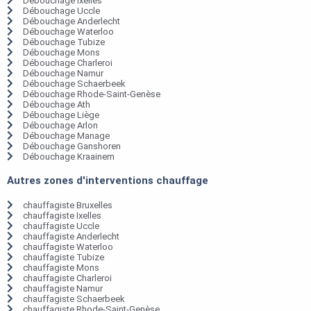
Débouchage Ixelles
Débouchage Uccle
Débouchage Anderlecht
Débouchage Waterloo
Débouchage Tubize
Débouchage Mons
Débouchage Charleroi
Débouchage Namur
Débouchage Schaerbeek
Débouchage Rhode-Saint-Genèse
Débouchage Ath
Débouchage Liège
Débouchage Arlon
Débouchage Manage
Débouchage Ganshoren
Débouchage Kraainem
Autres zones d'interventions chauffage
chauffagiste Bruxelles
chauffagiste Ixelles
chauffagiste Uccle
chauffagiste Anderlecht
chauffagiste Waterloo
chauffagiste Tubize
chauffagiste Mons
chauffagiste Charleroi
chauffagiste Namur
chauffagiste Schaerbeek
chauffagiste Rhode-Saint-Genèse