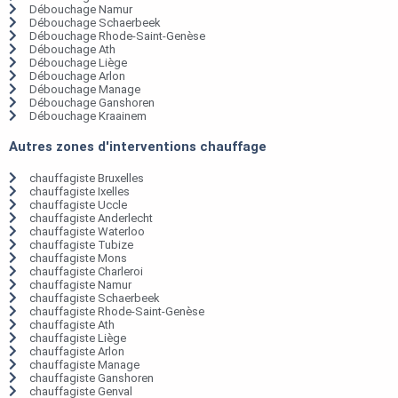
Débouchage Namur
Débouchage Schaerbeek
Débouchage Rhode-Saint-Genèse
Débouchage Ath
Débouchage Liège
Débouchage Arlon
Débouchage Manage
Débouchage Ganshoren
Débouchage Kraainem
Autres zones d'interventions chauffage
chauffagiste Bruxelles
chauffagiste Ixelles
chauffagiste Uccle
chauffagiste Anderlecht
chauffagiste Waterloo
chauffagiste Tubize
chauffagiste Mons
chauffagiste Charleroi
chauffagiste Namur
chauffagiste Schaerbeek
chauffagiste Rhode-Saint-Genèse
chauffagiste Ath
chauffagiste Liège
chauffagiste Arlon
chauffagiste Manage
chauffagiste Ganshoren
chauffagiste Genval