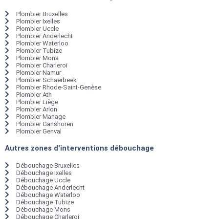
Plombier Bruxelles
Plombier Ixelles
Plombier Uccle
Plombier Anderlecht
Plombier Waterloo
Plombier Tubize
Plombier Mons
Plombier Charleroi
Plombier Namur
Plombier Schaerbeek
Plombier Rhode-Saint-Genèse
Plombier Ath
Plombier Liège
Plombier Arlon
Plombier Manage
Plombier Ganshoren
Plombier Genval
Autres zones d'interventions débouchage
Débouchage Bruxelles
Débouchage Ixelles
Débouchage Uccle
Débouchage Anderlecht
Débouchage Waterloo
Débouchage Tubize
Débouchage Mons
Débouchage Charleroi