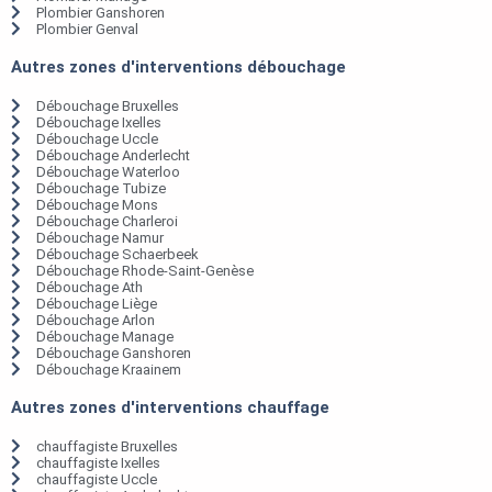
Plombier Ganshoren
Plombier Genval
Autres zones d'interventions débouchage
Débouchage Bruxelles
Débouchage Ixelles
Débouchage Uccle
Débouchage Anderlecht
Débouchage Waterloo
Débouchage Tubize
Débouchage Mons
Débouchage Charleroi
Débouchage Namur
Débouchage Schaerbeek
Débouchage Rhode-Saint-Genèse
Débouchage Ath
Débouchage Liège
Débouchage Arlon
Débouchage Manage
Débouchage Ganshoren
Débouchage Kraainem
Autres zones d'interventions chauffage
chauffagiste Bruxelles
chauffagiste Ixelles
chauffagiste Uccle