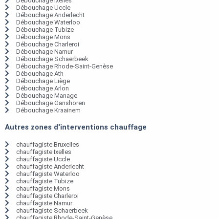
Débouchage Ixelles
Débouchage Uccle
Débouchage Anderlecht
Débouchage Waterloo
Débouchage Tubize
Débouchage Mons
Débouchage Charleroi
Débouchage Namur
Débouchage Schaerbeek
Débouchage Rhode-Saint-Genèse
Débouchage Ath
Débouchage Liège
Débouchage Arlon
Débouchage Manage
Débouchage Ganshoren
Débouchage Kraainem
Autres zones d'interventions chauffage
chauffagiste Bruxelles
chauffagiste Ixelles
chauffagiste Uccle
chauffagiste Anderlecht
chauffagiste Waterloo
chauffagiste Tubize
chauffagiste Mons
chauffagiste Charleroi
chauffagiste Namur
chauffagiste Schaerbeek
chauffagiste Rhode-Saint-Genèse