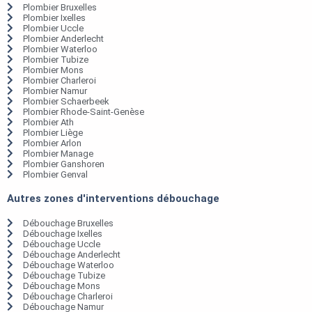
Plombier Bruxelles
Plombier Ixelles
Plombier Uccle
Plombier Anderlecht
Plombier Waterloo
Plombier Tubize
Plombier Mons
Plombier Charleroi
Plombier Namur
Plombier Schaerbeek
Plombier Rhode-Saint-Genèse
Plombier Ath
Plombier Liège
Plombier Arlon
Plombier Manage
Plombier Ganshoren
Plombier Genval
Autres zones d'interventions débouchage
Débouchage Bruxelles
Débouchage Ixelles
Débouchage Uccle
Débouchage Anderlecht
Débouchage Waterloo
Débouchage Tubize
Débouchage Mons
Débouchage Charleroi
Débouchage Namur