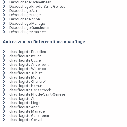
Débouchage Schaerbeek
Débouchage Rhode-Saint-Genèse
Débouchage Ath
Débouchage Liège
Débouchage Arlon
Débouchage Manage
Débouchage Ganshoren
Débouchage Kraainem
Autres zones d'interventions chauffage
chauffagiste Bruxelles
chauffagiste Ixelles
chauffagiste Uccle
chauffagiste Anderlecht
chauffagiste Waterloo
chauffagiste Tubize
chauffagiste Mons
chauffagiste Charleroi
chauffagiste Namur
chauffagiste Schaerbeek
chauffagiste Rhode-Saint-Genèse
chauffagiste Ath
chauffagiste Liège
chauffagiste Arlon
chauffagiste Manage
chauffagiste Ganshoren
chauffagiste Genval