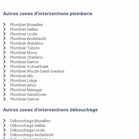
Autres zones d'interventions plomberie
Plombier Bruxelles
Plombier Ixelles
Plombier Uccle
Plombier Anderlecht
Plombier Waterloo
Plombier Tubize
Plombier Mons
Plombier Charleroi
Plombier Namur
Plombier Schaerbeek
Plombier Rhode-Saint-Genèse
Plombier Ath
Plombier Liège
Plombier Arlon
Plombier Manage
Plombier Ganshoren
Plombier Genval
Autres zones d'interventions débouchage
Débouchage Bruxelles
Débouchage Ixelles
Débouchage Uccle
Débouchage Anderlecht