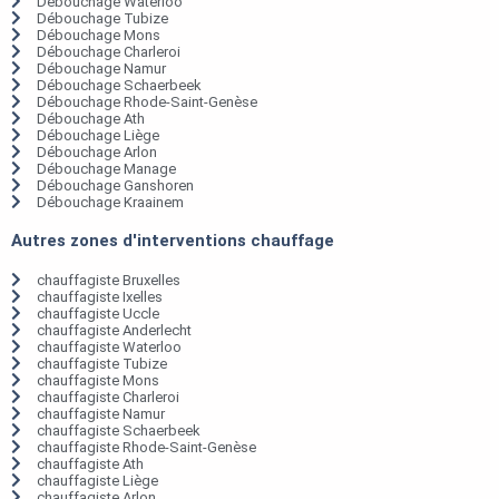
Débouchage Waterloo
Débouchage Tubize
Débouchage Mons
Débouchage Charleroi
Débouchage Namur
Débouchage Schaerbeek
Débouchage Rhode-Saint-Genèse
Débouchage Ath
Débouchage Liège
Débouchage Arlon
Débouchage Manage
Débouchage Ganshoren
Débouchage Kraainem
Autres zones d'interventions chauffage
chauffagiste Bruxelles
chauffagiste Ixelles
chauffagiste Uccle
chauffagiste Anderlecht
chauffagiste Waterloo
chauffagiste Tubize
chauffagiste Mons
chauffagiste Charleroi
chauffagiste Namur
chauffagiste Schaerbeek
chauffagiste Rhode-Saint-Genèse
chauffagiste Ath
chauffagiste Liège
chauffagiste Arlon