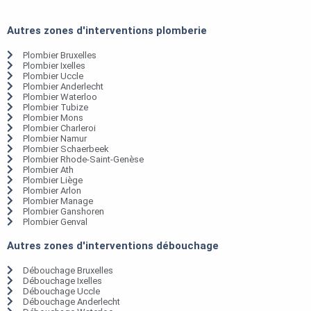
Autres zones d'interventions plomberie
Plombier Bruxelles
Plombier Ixelles
Plombier Uccle
Plombier Anderlecht
Plombier Waterloo
Plombier Tubize
Plombier Mons
Plombier Charleroi
Plombier Namur
Plombier Schaerbeek
Plombier Rhode-Saint-Genèse
Plombier Ath
Plombier Liège
Plombier Arlon
Plombier Manage
Plombier Ganshoren
Plombier Genval
Autres zones d'interventions débouchage
Débouchage Bruxelles
Débouchage Ixelles
Débouchage Uccle
Débouchage Anderlecht