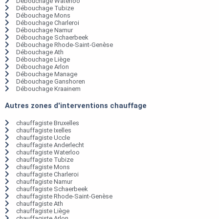
Débouchage Waterloo
Débouchage Tubize
Débouchage Mons
Débouchage Charleroi
Débouchage Namur
Débouchage Schaerbeek
Débouchage Rhode-Saint-Genèse
Débouchage Ath
Débouchage Liège
Débouchage Arlon
Débouchage Manage
Débouchage Ganshoren
Débouchage Kraainem
Autres zones d'interventions chauffage
chauffagiste Bruxelles
chauffagiste Ixelles
chauffagiste Uccle
chauffagiste Anderlecht
chauffagiste Waterloo
chauffagiste Tubize
chauffagiste Mons
chauffagiste Charleroi
chauffagiste Namur
chauffagiste Schaerbeek
chauffagiste Rhode-Saint-Genèse
chauffagiste Ath
chauffagiste Liège
chauffagiste Arlon