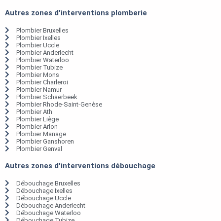
Autres zones d'interventions plomberie
Plombier Bruxelles
Plombier Ixelles
Plombier Uccle
Plombier Anderlecht
Plombier Waterloo
Plombier Tubize
Plombier Mons
Plombier Charleroi
Plombier Namur
Plombier Schaerbeek
Plombier Rhode-Saint-Genèse
Plombier Ath
Plombier Liège
Plombier Arlon
Plombier Manage
Plombier Ganshoren
Plombier Genval
Autres zones d'interventions débouchage
Débouchage Bruxelles
Débouchage Ixelles
Débouchage Uccle
Débouchage Anderlecht
Débouchage Waterloo
Débouchage Tubize