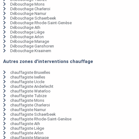
Débouchage Mons
Débouchage Charleroi
Débouchage Namur
Débouchage Schaerbeek
Débouchage Rhode-Saint-Genèse
Débouchage Ath
Débouchage Liège
Débouchage Arlon
Débouchage Manage
Débouchage Ganshoren
Débouchage Kraainem
Autres zones d'interventions chauffage
chauffagiste Bruxelles
chauffagiste Ixelles
chauffagiste Uccle
chauffagiste Anderlecht
chauffagiste Waterloo
chauffagiste Tubize
chauffagiste Mons
chauffagiste Charleroi
chauffagiste Namur
chauffagiste Schaerbeek
chauffagiste Rhode-Saint-Genèse
chauffagiste Ath
chauffagiste Liège
chauffagiste Arlon
chauffagiste Manage