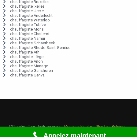
chauffagiste Bruxelles
chauffagiste Ixelles
chauffagiste Uccle
chauffagiste Anderlecht
chauffagiste Waterloo
chauffagiste Tubize
chauffagiste Mons
chauffagiste Charleroi
chauffagiste Namur
chauffagiste Schaerbeek
chauffagiste Rhode-Saint-Genèse
chauffagiste Ath
chauffagiste Liège
chauffagiste Arlon
chauffagiste Manage
chauffagiste Ganshoren
chauffagiste Genval
@Plomby - Tous droits réservés -
Mentions légales
-
Plombier Belgique
-
Débouchage Belgique
-
Détection fuite eau Belgique
Appelez maintenant