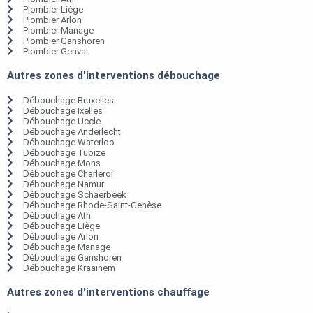
Plombier Liège
Plombier Arlon
Plombier Manage
Plombier Ganshoren
Plombier Genval
Autres zones d'interventions débouchage
Débouchage Bruxelles
Débouchage Ixelles
Débouchage Uccle
Débouchage Anderlecht
Débouchage Waterloo
Débouchage Tubize
Débouchage Mons
Débouchage Charleroi
Débouchage Namur
Débouchage Schaerbeek
Débouchage Rhode-Saint-Genèse
Débouchage Ath
Débouchage Liège
Débouchage Arlon
Débouchage Manage
Débouchage Ganshoren
Débouchage Kraainem
Autres zones d'interventions chauffage