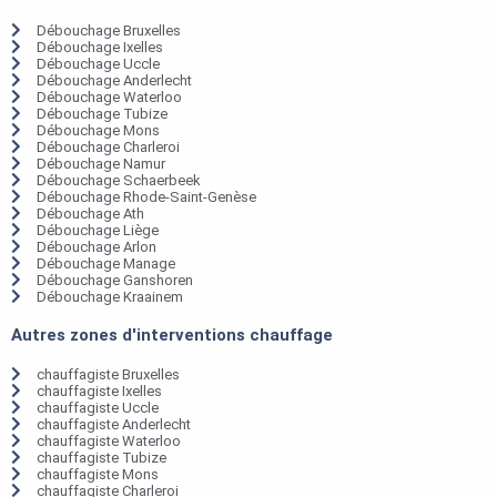
Débouchage Bruxelles
Débouchage Ixelles
Débouchage Uccle
Débouchage Anderlecht
Débouchage Waterloo
Débouchage Tubize
Débouchage Mons
Débouchage Charleroi
Débouchage Namur
Débouchage Schaerbeek
Débouchage Rhode-Saint-Genèse
Débouchage Ath
Débouchage Liège
Débouchage Arlon
Débouchage Manage
Débouchage Ganshoren
Débouchage Kraainem
Autres zones d'interventions chauffage
chauffagiste Bruxelles
chauffagiste Ixelles
chauffagiste Uccle
chauffagiste Anderlecht
chauffagiste Waterloo
chauffagiste Tubize
chauffagiste Mons
chauffagiste Charleroi