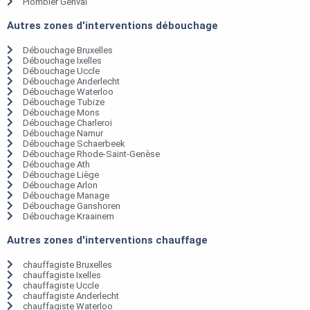
Plombier Genval
Autres zones d'interventions débouchage
Débouchage Bruxelles
Débouchage Ixelles
Débouchage Uccle
Débouchage Anderlecht
Débouchage Waterloo
Débouchage Tubize
Débouchage Mons
Débouchage Charleroi
Débouchage Namur
Débouchage Schaerbeek
Débouchage Rhode-Saint-Genèse
Débouchage Ath
Débouchage Liège
Débouchage Arlon
Débouchage Manage
Débouchage Ganshoren
Débouchage Kraainem
Autres zones d'interventions chauffage
chauffagiste Bruxelles
chauffagiste Ixelles
chauffagiste Uccle
chauffagiste Anderlecht
chauffagiste Waterloo