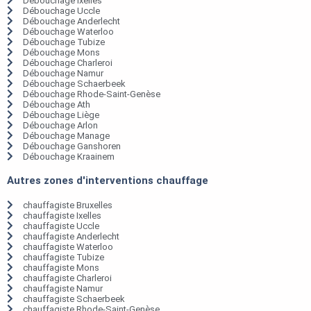
Débouchage Ixelles
Débouchage Uccle
Débouchage Anderlecht
Débouchage Waterloo
Débouchage Tubize
Débouchage Mons
Débouchage Charleroi
Débouchage Namur
Débouchage Schaerbeek
Débouchage Rhode-Saint-Genèse
Débouchage Ath
Débouchage Liège
Débouchage Arlon
Débouchage Manage
Débouchage Ganshoren
Débouchage Kraainem
Autres zones d'interventions chauffage
chauffagiste Bruxelles
chauffagiste Ixelles
chauffagiste Uccle
chauffagiste Anderlecht
chauffagiste Waterloo
chauffagiste Tubize
chauffagiste Mons
chauffagiste Charleroi
chauffagiste Namur
chauffagiste Schaerbeek
chauffagiste Rhode-Saint-Genèse