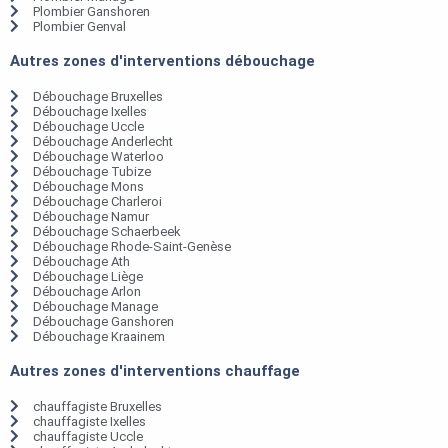
Plombier Ganshoren
Plombier Genval
Autres zones d'interventions débouchage
Débouchage Bruxelles
Débouchage Ixelles
Débouchage Uccle
Débouchage Anderlecht
Débouchage Waterloo
Débouchage Tubize
Débouchage Mons
Débouchage Charleroi
Débouchage Namur
Débouchage Schaerbeek
Débouchage Rhode-Saint-Genèse
Débouchage Ath
Débouchage Liège
Débouchage Arlon
Débouchage Manage
Débouchage Ganshoren
Débouchage Kraainem
Autres zones d'interventions chauffage
chauffagiste Bruxelles
chauffagiste Ixelles
chauffagiste Uccle