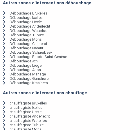
Autres zones d'interventions débouchage
Débouchage Bruxelles
Débouchage Ixelles
Débouchage Uccle
Débouchage Anderlecht
Débouchage Waterloo
Débouchage Tubize
Débouchage Mons
Débouchage Charleroi
Débouchage Namur
Débouchage Schaerbeek
Débouchage Rhode-Saint-Genèse
Débouchage Ath
Débouchage Liège
Débouchage Arlon
Débouchage Manage
Débouchage Ganshoren
Débouchage Kraainem
Autres zones d'interventions chauffage
chauffagiste Bruxelles
chauffagiste Ixelles
chauffagiste Uccle
chauffagiste Anderlecht
chauffagiste Waterloo
chauffagiste Tubize
chauffagiste Mons