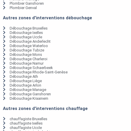
Plombier Ganshoren
Plombier Genval
Autres zones d'interventions débouchage
Débouchage Bruxelles
Débouchage Ixelles
Débouchage Uccle
Débouchage Anderlecht
Débouchage Waterloo
Débouchage Tubize
Débouchage Mons
Débouchage Charleroi
Débouchage Namur
Débouchage Schaerbeek
Débouchage Rhode-Saint-Genèse
Débouchage Ath
Débouchage Liège
Débouchage Arlon
Débouchage Manage
Débouchage Ganshoren
Débouchage Kraainem
Autres zones d'interventions chauffage
chauffagiste Bruxelles
chauffagiste Ixelles
chauffagiste Uccle