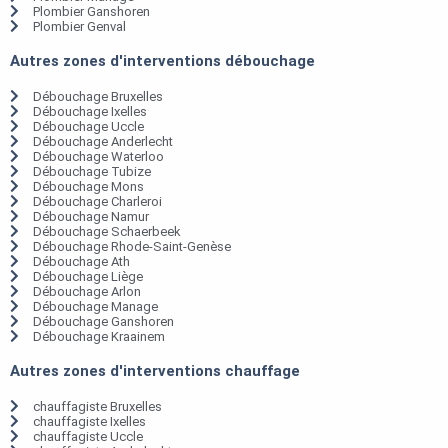
Plombier Ganshoren
Plombier Genval
Autres zones d'interventions débouchage
Débouchage Bruxelles
Débouchage Ixelles
Débouchage Uccle
Débouchage Anderlecht
Débouchage Waterloo
Débouchage Tubize
Débouchage Mons
Débouchage Charleroi
Débouchage Namur
Débouchage Schaerbeek
Débouchage Rhode-Saint-Genèse
Débouchage Ath
Débouchage Liège
Débouchage Arlon
Débouchage Manage
Débouchage Ganshoren
Débouchage Kraainem
Autres zones d'interventions chauffage
chauffagiste Bruxelles
chauffagiste Ixelles
chauffagiste Uccle