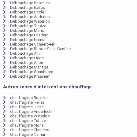
Débouchage Bruxelles
Débouchage Ixelles
Débouchage Uccle
Débouchage Anderlecht
Débouchage Waterloo
Débouchage Tubize
Débouchage Mons
Débouchage Charleroi
Débouchage Namur
Débouchage Schaerbeek
Débouchage Rhode-Saint-Genèse
Débouchage Ath
Débouchage Liège
Débouchage Arlon
Débouchage Manage
Débouchage Ganshoren
Débouchage Kraainem
Autres zones d'interventions chauffage
chauffagiste Bruxelles
chauffagiste Ixelles
chauffagiste Uccle
chauffagiste Anderlecht
chauffagiste Waterloo
chauffagiste Tubize
chauffagiste Mons
chauffagiste Charleroi
chauffagiste Namur