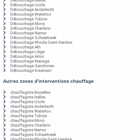
Débouchage Ixelles
Débouchage Uccle
Débouchage Anderlecht
Débouchage Waterloo
Débouchage Tubize
Débouchage Mons
Débouchage Charleroi
Débouchage Namur
Débouchage Schaerbeek
Débouchage Rhode-Saint-Genèse
Débouchage Ath
Débouchage Liège
Débouchage Arlon
Débouchage Manage
Débouchage Ganshoren
Débouchage Kraainem
Autres zones d'interventions chauffage
chauffagiste Bruxelles
chauffagiste Ixelles
chauffagiste Uccle
chauffagiste Anderlecht
chauffagiste Waterloo
chauffagiste Tubize
chauffagiste Mons
chauffagiste Charleroi
chauffagiste Namur
chauffagiste Schaerbeek
chauffagiste Rhode-Saint-Genèse