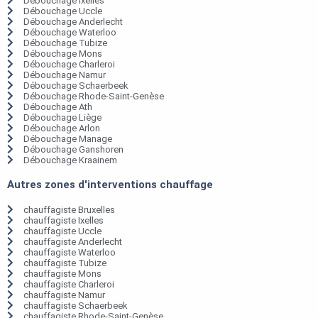
Débouchage Ixelles
Débouchage Uccle
Débouchage Anderlecht
Débouchage Waterloo
Débouchage Tubize
Débouchage Mons
Débouchage Charleroi
Débouchage Namur
Débouchage Schaerbeek
Débouchage Rhode-Saint-Genèse
Débouchage Ath
Débouchage Liège
Débouchage Arlon
Débouchage Manage
Débouchage Ganshoren
Débouchage Kraainem
Autres zones d'interventions chauffage
chauffagiste Bruxelles
chauffagiste Ixelles
chauffagiste Uccle
chauffagiste Anderlecht
chauffagiste Waterloo
chauffagiste Tubize
chauffagiste Mons
chauffagiste Charleroi
chauffagiste Namur
chauffagiste Schaerbeek
chauffagiste Rhode-Saint-Genèse