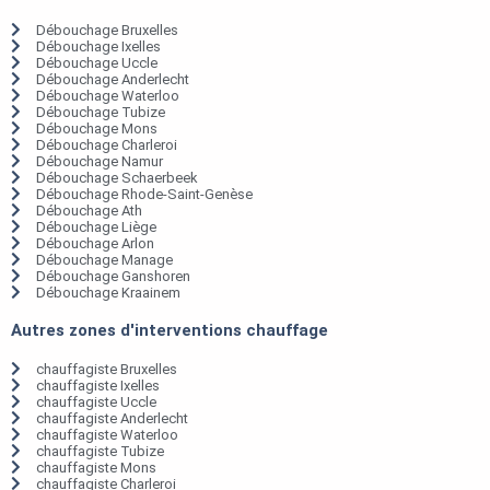
Débouchage Bruxelles
Débouchage Ixelles
Débouchage Uccle
Débouchage Anderlecht
Débouchage Waterloo
Débouchage Tubize
Débouchage Mons
Débouchage Charleroi
Débouchage Namur
Débouchage Schaerbeek
Débouchage Rhode-Saint-Genèse
Débouchage Ath
Débouchage Liège
Débouchage Arlon
Débouchage Manage
Débouchage Ganshoren
Débouchage Kraainem
Autres zones d'interventions chauffage
chauffagiste Bruxelles
chauffagiste Ixelles
chauffagiste Uccle
chauffagiste Anderlecht
chauffagiste Waterloo
chauffagiste Tubize
chauffagiste Mons
chauffagiste Charleroi