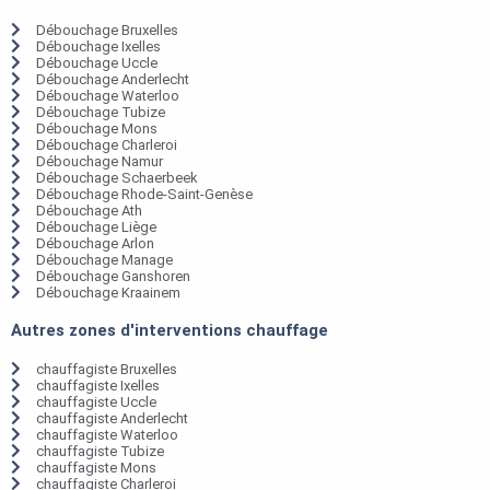
Débouchage Bruxelles
Débouchage Ixelles
Débouchage Uccle
Débouchage Anderlecht
Débouchage Waterloo
Débouchage Tubize
Débouchage Mons
Débouchage Charleroi
Débouchage Namur
Débouchage Schaerbeek
Débouchage Rhode-Saint-Genèse
Débouchage Ath
Débouchage Liège
Débouchage Arlon
Débouchage Manage
Débouchage Ganshoren
Débouchage Kraainem
Autres zones d'interventions chauffage
chauffagiste Bruxelles
chauffagiste Ixelles
chauffagiste Uccle
chauffagiste Anderlecht
chauffagiste Waterloo
chauffagiste Tubize
chauffagiste Mons
chauffagiste Charleroi