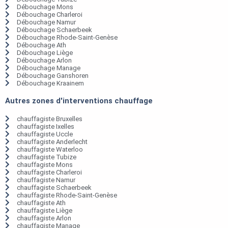
Débouchage Mons
Débouchage Charleroi
Débouchage Namur
Débouchage Schaerbeek
Débouchage Rhode-Saint-Genèse
Débouchage Ath
Débouchage Liège
Débouchage Arlon
Débouchage Manage
Débouchage Ganshoren
Débouchage Kraainem
Autres zones d'interventions chauffage
chauffagiste Bruxelles
chauffagiste Ixelles
chauffagiste Uccle
chauffagiste Anderlecht
chauffagiste Waterloo
chauffagiste Tubize
chauffagiste Mons
chauffagiste Charleroi
chauffagiste Namur
chauffagiste Schaerbeek
chauffagiste Rhode-Saint-Genèse
chauffagiste Ath
chauffagiste Liège
chauffagiste Arlon
chauffagiste Manage