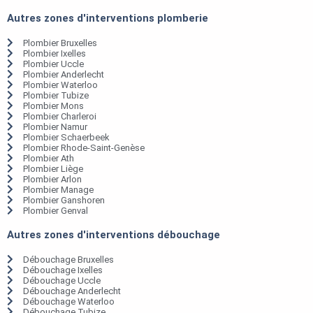
Autres zones d'interventions plomberie
Plombier Bruxelles
Plombier Ixelles
Plombier Uccle
Plombier Anderlecht
Plombier Waterloo
Plombier Tubize
Plombier Mons
Plombier Charleroi
Plombier Namur
Plombier Schaerbeek
Plombier Rhode-Saint-Genèse
Plombier Ath
Plombier Liège
Plombier Arlon
Plombier Manage
Plombier Ganshoren
Plombier Genval
Autres zones d'interventions débouchage
Débouchage Bruxelles
Débouchage Ixelles
Débouchage Uccle
Débouchage Anderlecht
Débouchage Waterloo
Débouchage Tubize