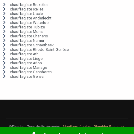
chauffagiste Bruxelles
chauffagiste Ixelles
chauffagiste Uccle
chauffagiste Anderlecht
chauffagiste Waterloo
chauffagiste Tubize
chauffagiste Mons
chauffagiste Charleroi
chauffagiste Namur
chauffagiste Schaerbeek
chauffagiste Rhode-Saint-Genèse
chauffagiste Ath
chauffagiste Liège
chauffagiste Arlon
chauffagiste Manage
chauffagiste Ganshoren
chauffagiste Genval
@Plomby - Tous droits réservés -
Mentions légales
-
Plombier Belgique
-
Débouchage Belgique
-
Détection fuite eau Belgique