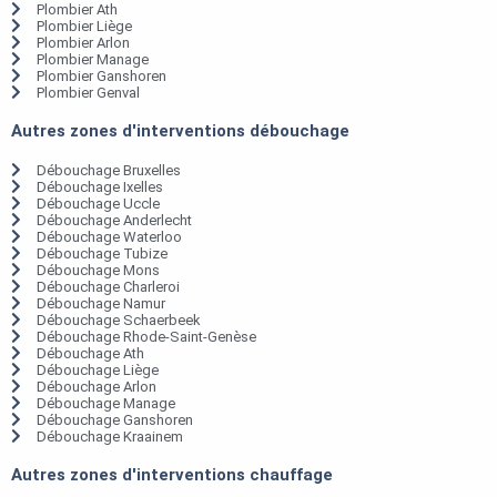
Plombier Ath
Plombier Liège
Plombier Arlon
Plombier Manage
Plombier Ganshoren
Plombier Genval
Autres zones d'interventions débouchage
Débouchage Bruxelles
Débouchage Ixelles
Débouchage Uccle
Débouchage Anderlecht
Débouchage Waterloo
Débouchage Tubize
Débouchage Mons
Débouchage Charleroi
Débouchage Namur
Débouchage Schaerbeek
Débouchage Rhode-Saint-Genèse
Débouchage Ath
Débouchage Liège
Débouchage Arlon
Débouchage Manage
Débouchage Ganshoren
Débouchage Kraainem
Autres zones d'interventions chauffage