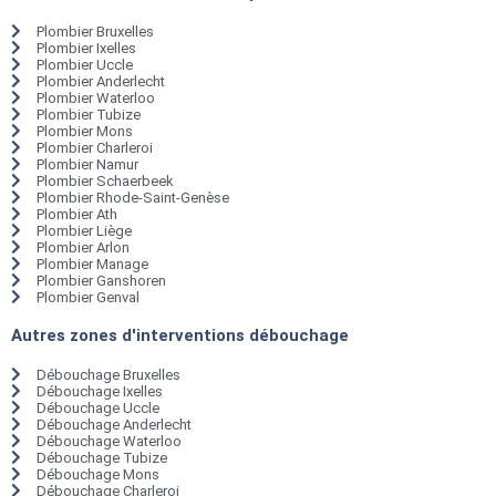
Plombier Bruxelles
Plombier Ixelles
Plombier Uccle
Plombier Anderlecht
Plombier Waterloo
Plombier Tubize
Plombier Mons
Plombier Charleroi
Plombier Namur
Plombier Schaerbeek
Plombier Rhode-Saint-Genèse
Plombier Ath
Plombier Liège
Plombier Arlon
Plombier Manage
Plombier Ganshoren
Plombier Genval
Autres zones d'interventions débouchage
Débouchage Bruxelles
Débouchage Ixelles
Débouchage Uccle
Débouchage Anderlecht
Débouchage Waterloo
Débouchage Tubize
Débouchage Mons
Débouchage Charleroi