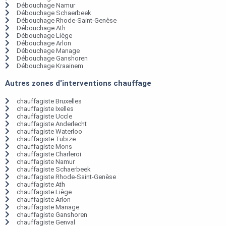
Débouchage Namur
Débouchage Schaerbeek
Débouchage Rhode-Saint-Genèse
Débouchage Ath
Débouchage Liège
Débouchage Arlon
Débouchage Manage
Débouchage Ganshoren
Débouchage Kraainem
Autres zones d'interventions chauffage
chauffagiste Bruxelles
chauffagiste Ixelles
chauffagiste Uccle
chauffagiste Anderlecht
chauffagiste Waterloo
chauffagiste Tubize
chauffagiste Mons
chauffagiste Charleroi
chauffagiste Namur
chauffagiste Schaerbeek
chauffagiste Rhode-Saint-Genèse
chauffagiste Ath
chauffagiste Liège
chauffagiste Arlon
chauffagiste Manage
chauffagiste Ganshoren
chauffagiste Genval