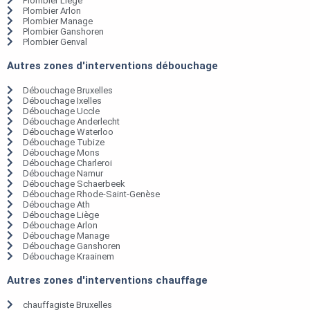
Plombier Liège
Plombier Arlon
Plombier Manage
Plombier Ganshoren
Plombier Genval
Autres zones d'interventions débouchage
Débouchage Bruxelles
Débouchage Ixelles
Débouchage Uccle
Débouchage Anderlecht
Débouchage Waterloo
Débouchage Tubize
Débouchage Mons
Débouchage Charleroi
Débouchage Namur
Débouchage Schaerbeek
Débouchage Rhode-Saint-Genèse
Débouchage Ath
Débouchage Liège
Débouchage Arlon
Débouchage Manage
Débouchage Ganshoren
Débouchage Kraainem
Autres zones d'interventions chauffage
chauffagiste Bruxelles