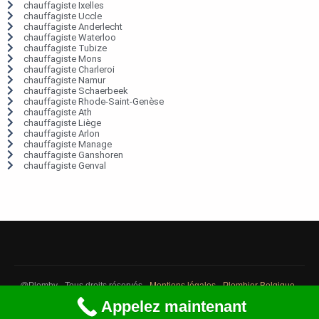
chauffagiste Ixelles
chauffagiste Uccle
chauffagiste Anderlecht
chauffagiste Waterloo
chauffagiste Tubize
chauffagiste Mons
chauffagiste Charleroi
chauffagiste Namur
chauffagiste Schaerbeek
chauffagiste Rhode-Saint-Genèse
chauffagiste Ath
chauffagiste Liège
chauffagiste Arlon
chauffagiste Manage
chauffagiste Ganshoren
chauffagiste Genval
@Plomby - Tous droits réservés -
Mentions légales
-
Plombier Belgique
-
Débouchage Belgique
-
Détection fuite eau Belgique
Appelez maintenant